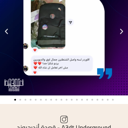
A3dt Underground - قعدة أندرجروند