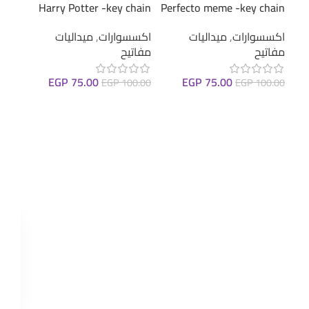
cker
Harry Potter -key chain
Perfecto meme -key chain
اكسس
اكسسوارات
,
ميداليات
اكسسوارات
,
ميداليات
ستيك
مفاتيح
مفاتيح
(عرب
EGP
75.00
EGP
75.00
.00
EGP
100.00
EGP
100.00
ions
إضافة إلى السلة
إضافة إلى السلة
: With Numbers
ers
ers