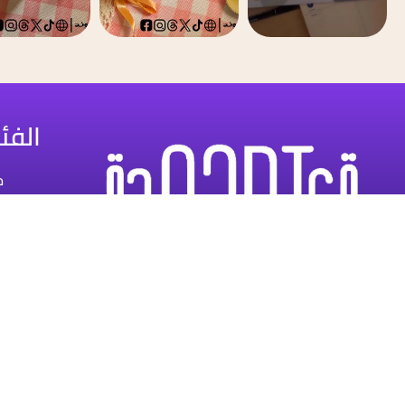
الفئ
م
ح
ا
م
م
ف
وجهتك الموثوقة للتسوق عبر الإنترنت
© 2026 قعدة أندر جراوند. جميع الحقوق محفوظة. تم التسويق والبرمجة بواسطة