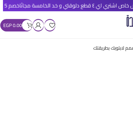
٤ قطع دلوقتي و خد الخامسة مجانًا
خصم 5% عند الدفع الأونلاين
EGP
0.00
م لابتوبك بطريقتك