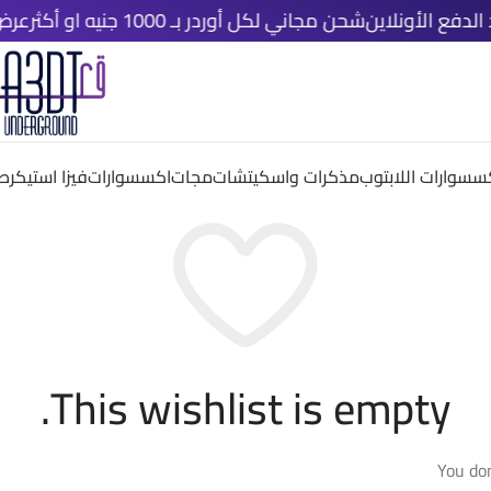
شحن مجاني لكل أوردر بـ 1000 جنيه او أكثر
عرض خاص اشتري اي 
سسوارات اللابتوب
مذكرات واسكيتشات
مجات
اكسسوارات
فيزا استيكر
صم
This wishlist is empty.
You don