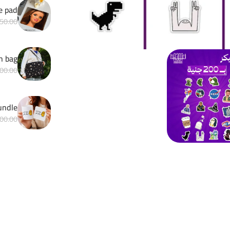
e pad
50.00
h bag
00.00
Matchy bundle 
00.00