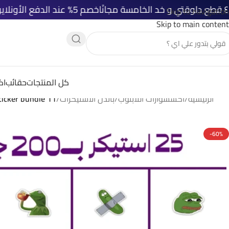
خصم 5% عند الدفع الأونلاين
شحن مجاني 
Skip to navigation
Skip to main content
كل المنتجات
حقائب
اك
الرئيسية
/
اكسسوارات اللابتوب
/
باندل الاستيكرات
/
11 Laptop sticker bundle
-60%