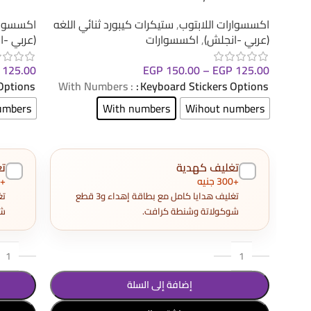
اكسسوارات اللابتوب
,
ستيكرات كيبورد ثنائي اللغه
اكسسوارا
(عربي -انجلش)
,
اكسسوارات
(عربي -ا
125.00
EGP
150.00
–
EGP
125.00
Options
: With Numbers
Keyboard Stickers Options
umbers
With numbers
Wihout numbers
تغليف كهدية
ت
+300 جنيه
+300 جنيه
تغليف هدايا كامل مع بطاقة إهداء و3 قطع
شوكولاتة وشنطة كرافت.
شو
إضافة إلى السلة