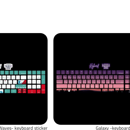
Waves- keyboard sticker
Galaxy -keyboard