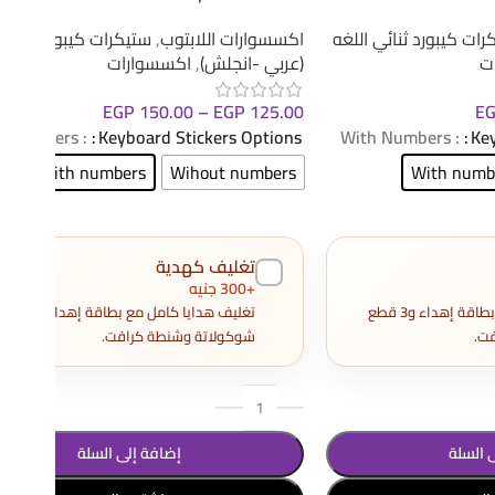
رات كيبورد ثنائي اللغه
اكسسوارات اللابتوب
,
ستيكرات كيبورد ثنائي 
ت
(عربي -انجلش)
,
اكسسوارات
EGP
150.00
–
EGP
125.00
E
: With Numbers
Keyboard Stickers Options
: With Numbers
Key
With numbers
Wihout numbers
With numb
تغليف كهدية
+300 جنيه
تغليف هدايا كامل مع بطاقة إهداء و3 قطع
تغليف هدايا كامل مع بطاقة إهداء و3
ت.
شوكولاتة وشنطة كرافت.
 السلة
إضافة إلى السلة