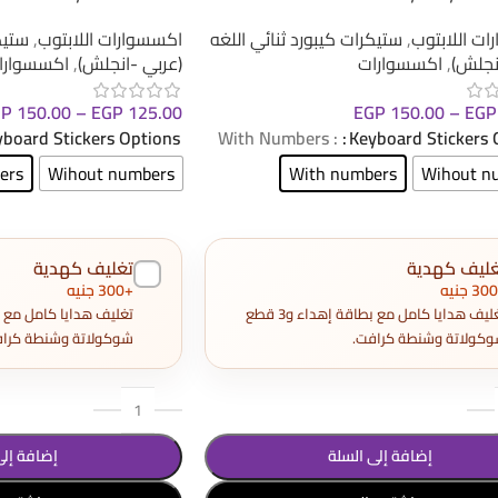
ت اللابتوب
,
ستيكرات كيبورد ثنائي اللغه
اكسسوارات اللابتوب
,
ستيك
نجلش)
,
اكسسوارات
(عربي -انجلش)
,
اكسسوارا
GP
150.00
–
EGP
125.00
EGP
150.00
–
EGP
board Stickers Options
: With Numbers
Keyboard Stickers 
ers
Wihout numbers
With numbers
Wihout n
غليف كهدية
تغليف كهدية
+300 جنيه
تغليف هدايا كامل مع بطاقة إهداء و3 قطع
كولاتة وشنطة كرافت.
شوكولاتة وشنطة كراف
إضافة إلى السلة
إضافة إلى