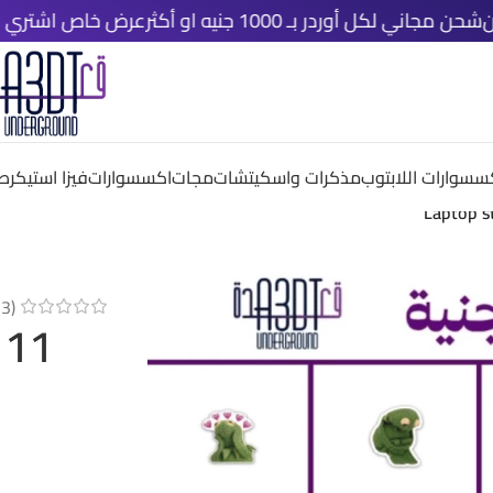
لكل أوردر بـ 1000 جنيه او أكثر
عرض خاص اشتري اي ٤ قطع دلوقتي و خد الخامسة مجانًا
سسوارات اللابتوب
مذكرات واسكيتشات
مجات
اكسسوارات
فيزا استيكر
صم
(
3
م
11 Laptop sticker bundle