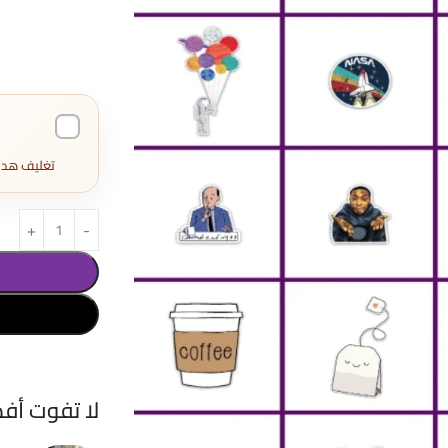
تغليف هدايا كامل 
لا تفوت أف