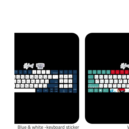
Blue & white -keyboard sticker