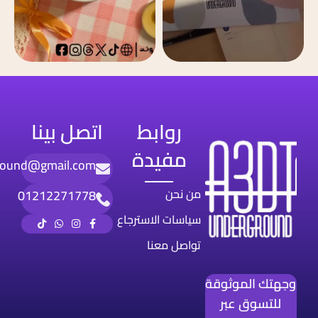
روابط
اتصل بينا
مفيدة
round@gmail.com
من نحن
01212271778
سياسات الاسترجاع
تواصل معنا
وجهتك الموثوقة
للتسوق عبر