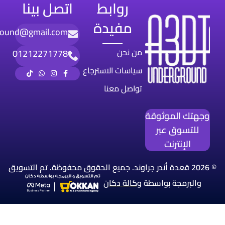
روابط
اتصل بينا
مفيدة
round@gmail.com
من نحن
01212271778
سياسات الاسترجاع
تواصل معنا
وجهتك الموثوقة
للتسوق عبر
الإنترنت
© 2026 قعدة أندر جراوند. جميع الحقوق محفوظة. تم التسويق
والبرمجة بواسطة
وكالة
دكان