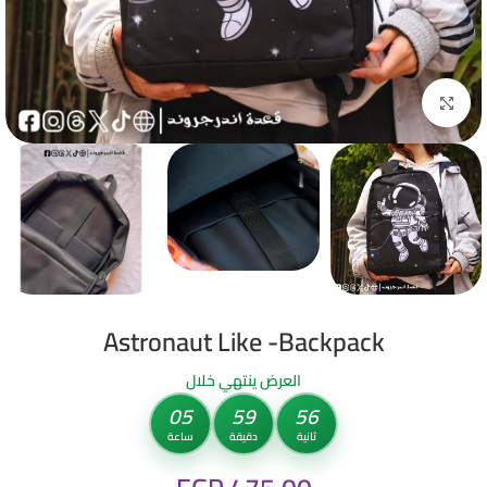
Click to enlarge
Astronaut Like -Backpack
العرض ينتهي خلال
05
59
55
ثانية
دقيقة
ساعة