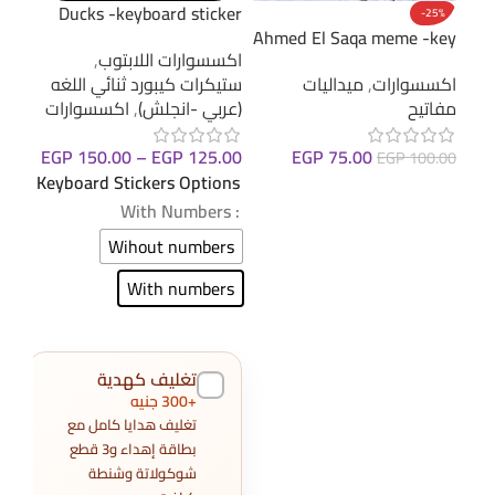
Ducks -keyboard sticker
25%
-25%
-key
Ahmed El Saqa meme -key
اكسسوارات اللابتوب
,
hain
chain
ستيكرات كيبورد ثنائي اللغه
اكسسوارات
,
ميداليات
اكس
(عربي -انجلش)
,
اكسسوارات
مفاتيح
مفات
EGP
150.00
–
EGP
125.00
EGP
75.00
0.00
EGP
100.00
Keyboard Stickers Options
إضافة إلى السلة
إضا
: With Numbers
Wihout numbers
With numbers
تغليف كهدية
+300 جنيه
تغليف هدايا كامل مع
بطاقة إهداء و3 قطع
شوكولاتة وشنطة