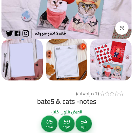
Click to enlarge
(
7
مراجعات)
bate5 & cats -notes
العرض ينتهي خلال
05
59
53
ثانية
دقيقة
ساعة