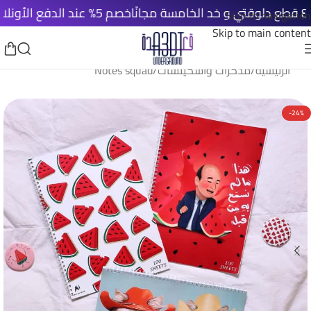
خصم 5% عند الدفع الأونلاين
شحن م
Skip to navigation
Skip to main content
الرئيسية
/
مذكرات واسكيتشات
/
Notes squad
-24%