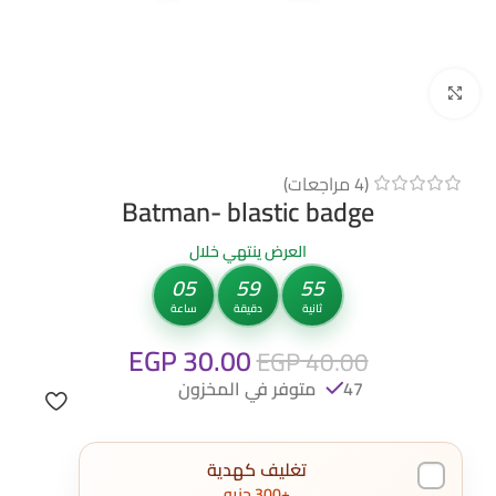
Click to enlarge
(
4
مراجعات)
Batman- blastic badge
العرض ينتهي خلال
05
59
55
ثانية
دقيقة
ساعة
EGP
30.00
EGP
40.00
47 متوفر في المخزون
تغليف كهدية
+300 جنيه