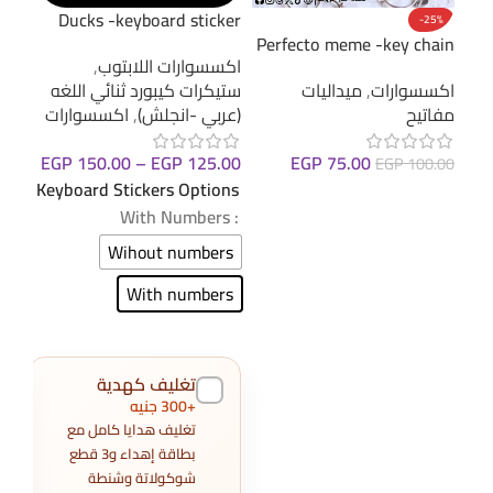
oard
Ducks -keyboard sticker
-25%
cker
Perfecto meme -key chain
اكسسوارات اللابتوب
,
اكسس
اكسسوارات
,
ميداليات
ستيكرات كيبورد ثنائي اللغه
ستيك
مفاتيح
(عربي -انجلش)
,
اكسسوارات
(عرب
EGP
150.00
–
EGP
125.00
EGP
75.00
.00
EGP
100.00
Keyboard Stickers Options
ions
إضافة إلى السلة
: With Numbers
: With Numbers
Wihout numbers
ers
With numbers
ers
تغليف كهدية
+300 جنيه
تغليف هدايا كامل مع
بطاقة إهداء و3 قطع
شوكولاتة وشنطة