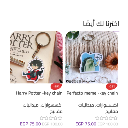
اخترنا لك أيضًا
oard
-25%
-25%
cker
Harry Potter -key chain
Perfecto meme -key chain
اكسس
اكسسوارات
,
ميداليات
اكسسوارات
,
ميداليات
ستيك
مفاتيح
مفاتيح
(عرب
EGP
75.00
EGP
75.00
.00
EGP
100.00
EGP
100.00