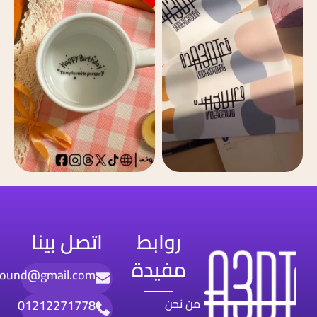
روابط
اتصل بينا
مفيدة
round@gmail.com
من نحن
01212271778