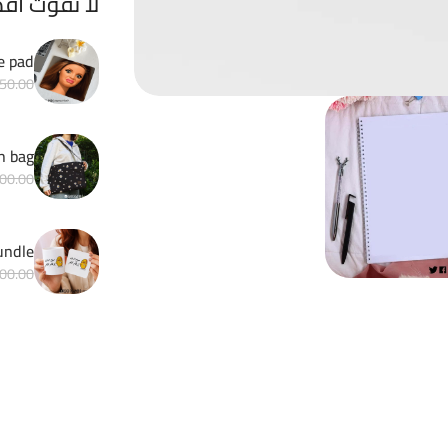
لا تفوت أف
e pad
50.00
h bag
00.00
Matchy bundle 
00.00