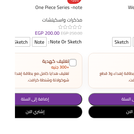
-20%
One Piece Series -note
We
مذكرات واسكيتشات
EGP
200.00
EGP
250.00
Note Or Sketch
Sketch
Note
Sketch
تغليف كهدية
+300 جنيه
تغليف هدايا كامل مع بطاقة إهداء و3 قطع
تغليف هدايا كامل مع بطاقة إهداء و3
ت.
شوكولاتة وشنطة كرافت.
 السلة
إضافة إلى السلة
الان
إشتري الان
تحديد أحد الخيارات