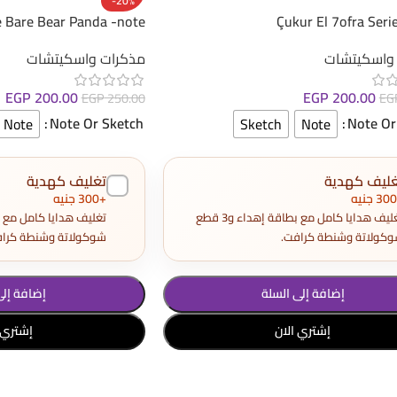
-20%
 Bare Bear Panda -note
Çukur El 7ofra Seri
واسكيتشات
مذكرات واسكيتشات
EGP
200.00
EGP
200.00
EGP
250.00
EG
Note Or Sketch
Note Or
Note
Sketch
Note
غليف كهدية
تغليف كهدية
+300 جنيه
تغليف هدايا كامل مع بطاقة إهداء و3 قطع
كولاتة وشنطة كرافت.
شوكولاتة وشنطة كراف
إضافة إلى السلة
إضافة إلى
إشتري الان
إشتري 
د الخيارات
تحديد أحد الخيارات