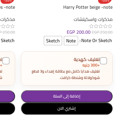
-20%
-20%
es -note
Harry Potter beige -note
مذكرات واسكيتشات
مذكرات 
EGP
200.00
P
250.00
EGP
250.00
 Sketch
Note Or Sketch
Sketch
Note
تغليف كهدية
ت
+300 جنيه
+300 جنيه
تغليف هدايا كامل مع بطاقة إهداء و3 قطع
شوكولاتة وشنطة كرافت.
شو
إضافة إلى السلة
إشتري الان
تحديد أحد الخيارات
تحديد أح