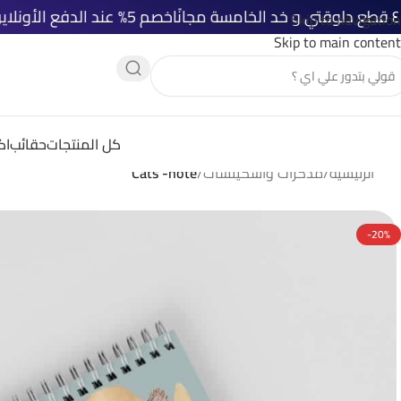
خصم 5% عند الدفع الأونلاين
شحن مجاني ل
Skip to navigation
Skip to main content
كل المنتجات
حقائب
اك
الرئيسية
/
مذكرات واسكيتشات
/
Cats -note
-20%