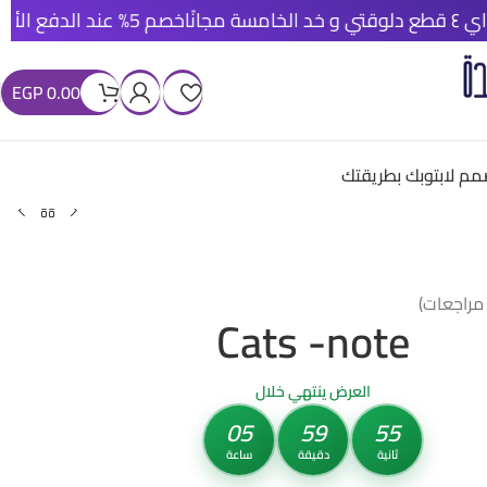
خصم 5% عند الدفع الأونلاين
شحن مج
EGP
0.00
م لابتوبك بطريقتك
راجعات)
Cats -note
العرض ينتهي خلال
05
59
53
ثانية
دقيقة
ساعة