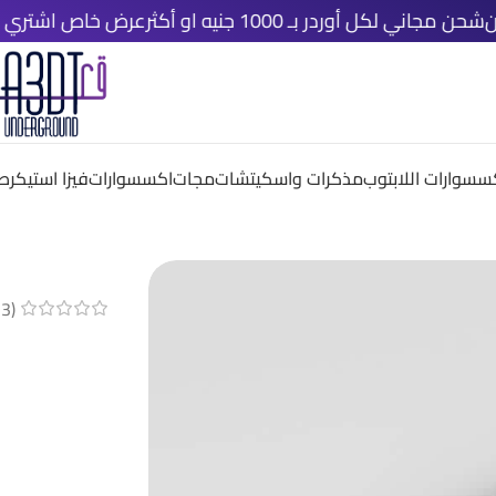
كل أوردر بـ 1000 جنيه او أكثر
عرض خاص اشتري اي ٤ قطع دلوقتي و خد الخامسة مجانًا
سسوارات اللابتوب
مذكرات واسكيتشات
مجات
اكسسوارات
فيزا استيكر
صم
(
3
م