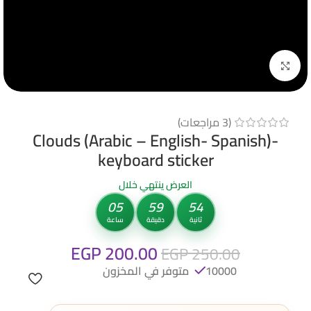
Click to enlarge
(
3
مراجعات)
Clouds (Arabic – English- Spanish)-
keyboard sticker
العرض ينتهي خلال
05
59
54
ثانية
دقيقة
ساعة
EGP
200.00
EGP
250.00
10000 متوفر في المخزون