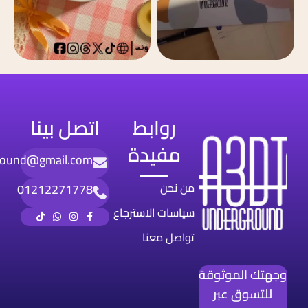
روابط
اتصل بينا
مفيدة
round@gmail.com
من نحن
01212271778
سياسات الاسترجاع
تواصل معنا
وجهتك الموثوقة
للتسوق عبر