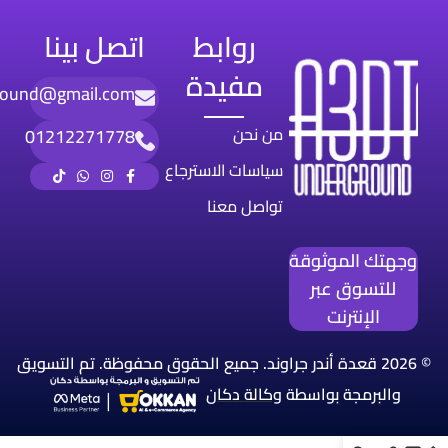
روابط
اتصل بينا
مفيدة
round@gmail.com
من نحن
01212271778
سياسات الاسترجاع
تواصل معنا
وجهتك الموثوقة
للتسوق عبر
الإنترنت
© 2026 قعدة أندر جراوند. جميع الحقوق محفوظة. تم التسويق
والبرمجة بواسطة
وكالة
دكان