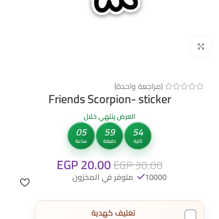
Click to enlarge
(مراجعة واحدة)
Friends Scorpion- sticker
العرض ينتهي خلال
05
59
53
ثانية
دقيقة
ساعة
EGP
20.00
EGP
30.00
10000 متوفر في المخزون
تغليف كهدية