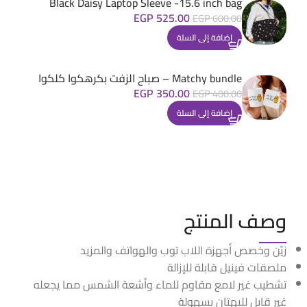
Black Daisy Laptop Sleeve -15.6 inch bag
EGP
525.00
EGP
600.00
إضافة إلى السلة
Matchy bundle – صباح الزفت بكرهكوا كلكوا
EGP
350.00
EGP
400.00
إضافة إلى السلة
وصف المنتج
زيّن وخصص أجهزة اللاب توب والهواتف والمزيد
ملصقات فينيل قابلة للإزالة
تشطيب غير لامع مقاوم للماء وأشعة الشمس مما يجعله
غير قابل للبهتان بسهولة