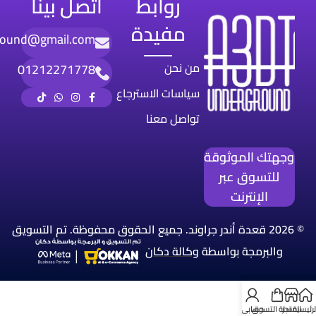
روابط
اتصل بينا
مفيدة
round@gmail.com
من نحن
01212271778
سياسات الاسترجاع
تواصل معنا
وجهتك الموثوقة
للتسوق عبر
الإنترنت
© 2026 قعدة أندر جراوند. جميع الحقوق محفوظة. تم التسويق
والبرمجة بواسطة
وكالة
دكان
لرئيسية
المتجر
سلة التسوق
حسابي