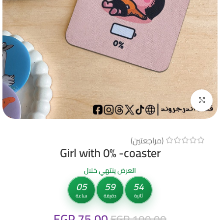
Click to enlarge
(مراجعتين)
Girl with 0% -coaster
العرض ينتهي خلال
05
59
53
ثانية
دقيقة
ساعة
EGP
75.00
EGP
100.00