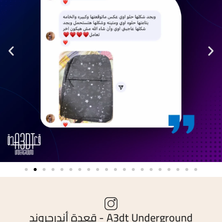
A3dt Underground - قعدة أندرجروند