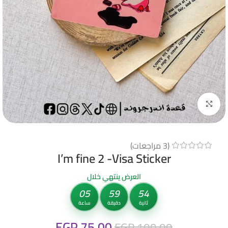
Click to enlarge
(
3
مراجعات)
I’m fine 2 -Visa Sticker
العرض ينتهي خلال
05
59
53
ثانية
دقيقة
ساعة
EGP
75.00
EGP
100.00