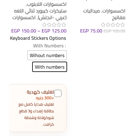
اكسسوارات اللابتوب
,
اكسسوارات
,
ميداليات
ستيكرات كيبورد ثنائي اللغه
اكس
مفاتيح
(عربي -انجلش)
,
اكسسوارات
مفات
EGP
150.00
–
EGP
125.00
EGP
75.00
0.00
EGP
100.00
Keyboard Stickers Options
إضافة إلى السلة
إضا
: With Numbers
Wihout numbers
With numbers
تغليف كهدية
+300 جنيه
تغليف هدايا كامل مع
بطاقة إهداء و3 قطع
شوكولاتة وشنطة
كرافت.