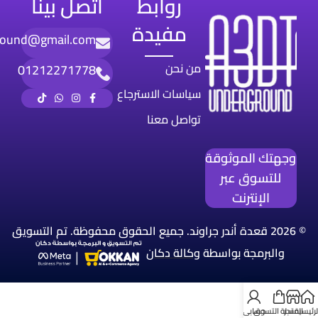
روابط
اتصل بينا
مفيدة
round@gmail.com
من نحن
01212271778
سياسات الاسترجاع
تواصل معنا
وجهتك الموثوقة
للتسوق عبر
الإنترنت
© 2026 قعدة أندر جراوند. جميع الحقوق محفوظة. تم التسويق
والبرمجة بواسطة
وكالة
دكان
لرئيسية
المتجر
سلة التسوق
حسابي