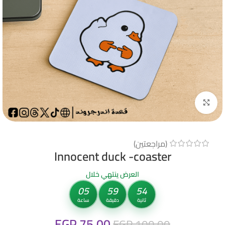
Click to enlarge
(مراجعتين)
Innocent duck -coaster
العرض ينتهي خلال
05
59
53
ثانية
دقيقة
ساعة
EGP
75.00
EGP
100.00