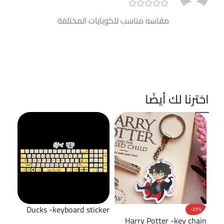
مقاسه مناسب للكوبايات المختلفة
اخترنا لك أيضًا
Ducks -keyboard sticker
25%
-25%
hain
Harry Potter -key chain