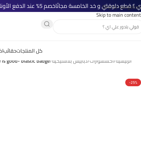
خصم 5% عند الدفع الأونلاين
شحن مجاني 
Skip to navigation
Skip to main content
كل المنتجات
حقائب
اك
الرئيسية
/
اكسسوارات
/
دبابيس بلاستيكية
/
fe is good- blastic badge
-25%