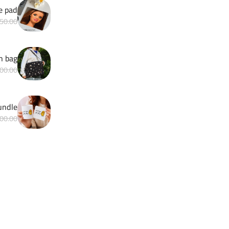
e pad
50.00
h bag
00.00
Matchy bundle 
00.00