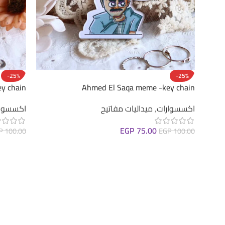
-25%
-25%
y chain
Ahmed El Saqa meme -key chain
اكسسوارات
,
ميداليات مفاتيح
اكسسوار
EGP
75.00
P
100.00
EGP
100.00
إضافة إلى السلة
إضافة إ