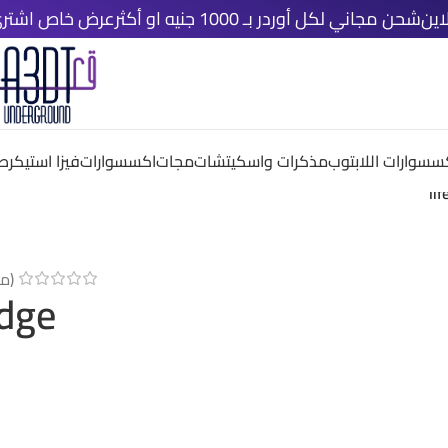
لكل أوردر بـ 1000 جنيه او أكثر
عرض خاص اشتري اي ٤ قطع دلوقتي و خد الخامسة مجانًا
سسوارات اللابتوب
مذكرات واسكيتشات
مجات
اكسسوارات
فيزا استيكر
صم
li
(م
adge