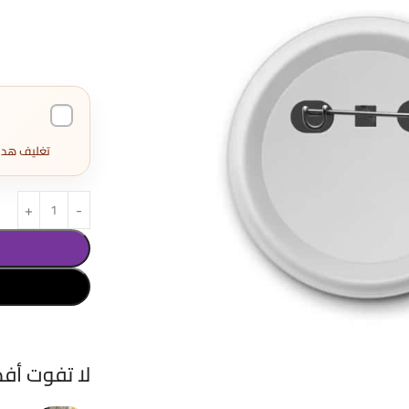
تغليف هدايا كامل 
لا تفوت أف