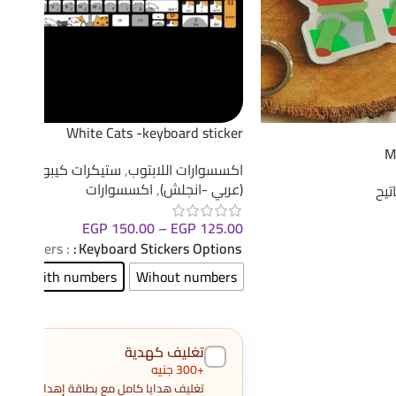
White Cats -keyboard sticker
M
اكسسوارات اللابتوب
,
ستيكرات كيبورد ثنائي 
(عربي -انجلش)
,
اكسسوارات
تيح
EGP
150.00
–
EGP
125.00
: With Numbers
Keyboard Stickers Options
With numbers
Wihout numbers
تغليف كهدية
+300 جنيه
تغليف هدايا كامل مع بطاقة إهداء و3