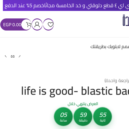
خصم 5% عند الدفع الأونلاين
شحن م
EGP
0.00
م لابتوبك بطريقتك
راجعة واحدة)
life is good- blastic b
العرض ينتهي خلال
05
59
54
ثانية
دقيقة
ساعة