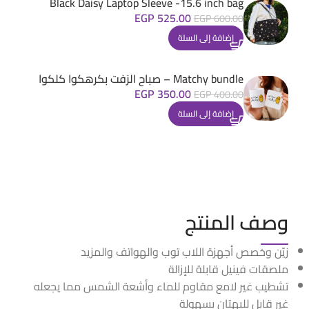
Black Daisy Laptop Sleeve -15.6 inch bag
EGP
525.00
EGP
600.00
إضافة إلى السلة
Matchy bundle – صباح الزفت بكرهكوا كلكوا
EGP
350.00
EGP
400.00
إضافة إلى السلة
وصف المنتج
زيّن وخصص أجهزة اللاب توب والهواتف والمزيد
ملصقات فينيل قابلة للإزالة
تشطيب غير لامع مقاوم للماء وأشعة الشمس مما يجعله
غير قابل للبهتان بسهولة