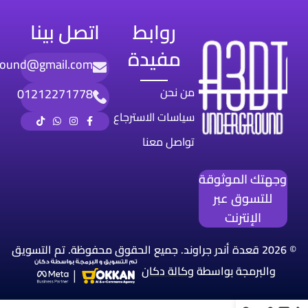
روابط
اتصل بينا
مفيدة
round@gmail.com
من نحن
01212271778
سياسات الاسترجاع
تواصل معنا
وجهتك الموثوقة
للتسوق عبر
الإنترنت
© 2026 قعدة أندر جراوند. جميع الحقوق محفوظة. تم التسويق
والبرمجة بواسطة
وكالة
دكان