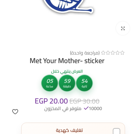
Click to enlarge
(مراجعة واحدة)
Met Your Mother- sticker
العرض ينتهي خلال
05
59
54
ثانية
دقيقة
ساعة
EGP
20.00
EGP
30.00
10000 متوفر في المخزون
تغليف كهدية