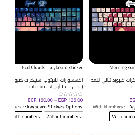
Red Clouds -keyboard sticker
Morning sun
رات كيبورد ثنائي اللغه
اكسسوارات اللابتوب
,
ستيكرات كيبورد ثنائي 
ت
(عربي -انجلش)
,
اكسسوارات
EGP
150.00
–
EGP
125.00
E
: With Numbers
Keyboard Stickers Options
: With Numbers
Key
With numbers
Wihout numbers
With numb