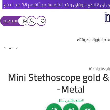
خصم 5% عند الدفع الأونلاين
شح
EGP
0.00
م لابتوبك بطريقتك
راجعة واحدة)
Mini Stethoscope gold &
-Metal
العرض ينتهي خلال
05
59
54