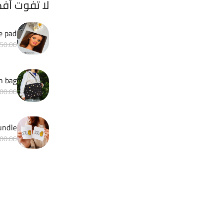
لا تفوت أف
e pad
50.00
h bag
00.00
Matchy bundle 
00.00