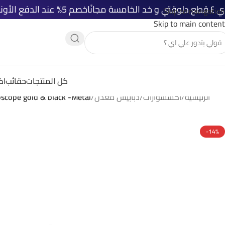
خصم 5% عند الدفع الأونلاين
شحن مجا
Skip to navigation
Skip to main content
كل المنتجات
حقائب
اك
الرئيسية
/
اكسسوارات
/
دبابيس معدن
/
oscope gold & black -Metal
-14%