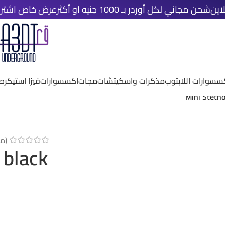
ني لكل أوردر بـ 1000 جنيه او أكثر
عرض خاص اشتري اي ٤ قطع دلوقتي و خد الخامسة مجانًا
سسوارات اللابتوب
مذكرات واسكيتشات
مجات
اكسسوارات
فيزا استيكر
صم
Mini Steth
(م
 black