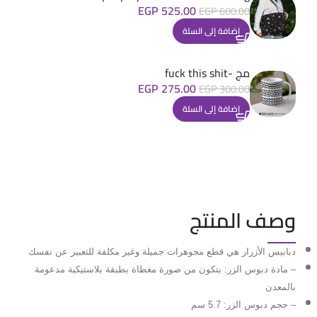
EGP
525.00
EGP
600.00
إضافة إلى السلة
مج -fuck this shit
EGP
275.00
EGP
300.00
إضافة إلى السلة
وصف المنتج
دبابيس الأزرار هي قطع مجوهرات جميلة وغير مكلفة للتعبير عن نفسك
– مادة دبوس الزر: يتكون من صورة مغطاة بطبقة بلاستيكية مدعومة
بالمعدن
– حجم دبوس الزر: 5.7 سم