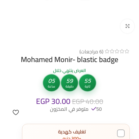
Click to enlarge
(
6
مراجعات)
Mohamed Monir- blastic badge
العرض ينتهي خلال
05
59
55
ثانية
دقيقة
ساعة
EGP
30.00
EGP
40.00
50 متوفر في المخزون
تغليف كهدية
+300 جنيه