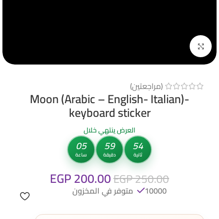
Click to enlarge
(مراجعتين)
Moon (Arabic – English- Italian)-
keyboard sticker
العرض ينتهي خلال
05
59
53
ثانية
دقيقة
ساعة
EGP
200.00
EGP
250.00
10000 متوفر في المخزون