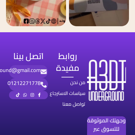
روابط
اتصل بينا
مفيدة
round@gmail.com
من نحن
01212271778
سياسات الاسترجاع
تواصل معنا
وجهتك الموثوقة
للتسوق عبر