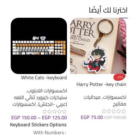
اخترنا لك أيضًا
ne -
White Cats -keyboard
-25%
cker
sticker
Harry Potter -key chain
اكسسوارات اللابتوب
,
اكسس
اكسسوارات
,
ميداليات
ستيكرات كيبورد ثنائي اللغه
ستيك
مفاتيح
(عربي -انجلش)
,
اكسسوارات
(عرب
EGP
75.00
.00
EGP
150.00
–
EGP
125.00
EGP
100.00
ions
Keyboard Stickers Options
إضافة إلى السلة
: With Numbers
: With Numbers