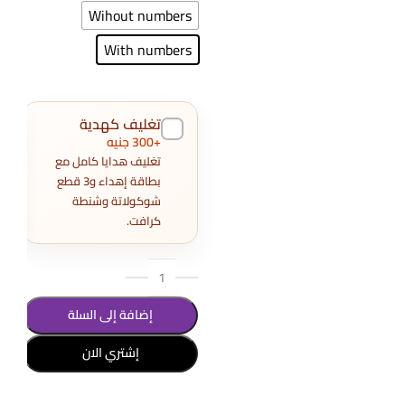
ers
Wihout numbers
ers
With numbers
تغليف كهدية
+300 جنيه
تغليف هدايا كامل مع
بطاقة إهداء و3 قطع
شوكولاتة وشنطة
كرافت.
إضافة إلى السلة
إشتري الان
تحديد أحد الخيارات
تحد