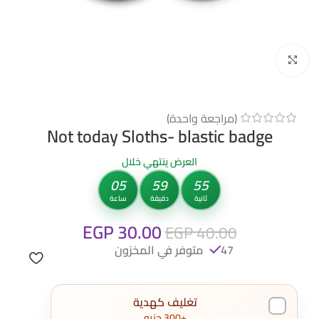
Click to enlarge
(مراجعة واحدة)
Not today Sloths- blastic badge
العرض ينتهي خلال
05
59
55
ثانية
دقيقة
ساعة
EGP
30.00
EGP
40.00
47 متوفر في المخزون
تغليف كهدية
+300 جنيه