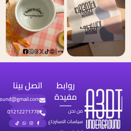
روابط
اتصل بينا
مفيدة
round@gmail.com
من نحن
01212271778
سياسات الاسترجاع