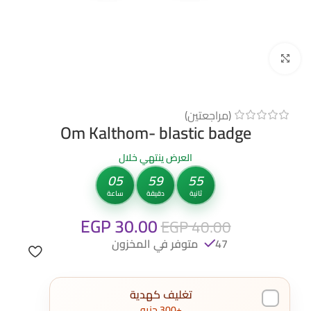
Click to enlarge
(مراجعتين)
Om Kalthom- blastic badge
العرض ينتهي خلال
05
59
55
ثانية
دقيقة
ساعة
EGP
30.00
EGP
40.00
47 متوفر في المخزون
تغليف كهدية
+300 جنيه