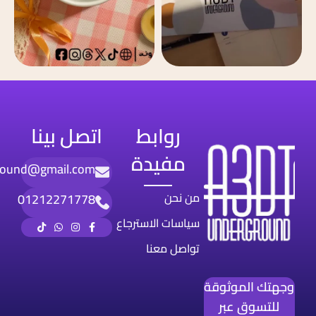
روابط
اتصل بينا
مفيدة
round@gmail.com
من نحن
01212271778
سياسات الاسترجاع
تواصل معنا
وجهتك الموثوقة
للتسوق عبر