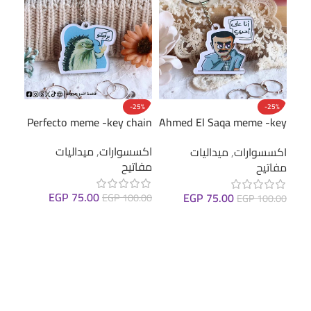
cker
-25%
-25%
Perfecto meme -key chain
Ahmed El Saqa meme -key
اكسس
chain
اكسسوارات
,
ميداليات
ستيك
اكسسوارات
,
ميداليات
مفاتيح
(عرب
مفاتيح
.00
EGP
75.00
EGP
75.00
EGP
100.00
EGP
100.00
ions
إضافة إلى السلة
إضافة إلى السلة
: With Numbers
ers
ers