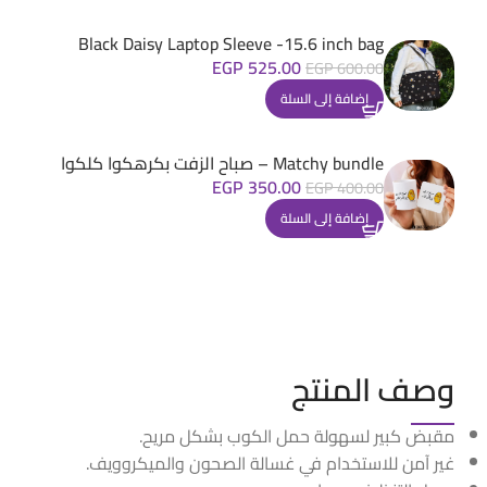
Black Daisy Laptop Sleeve -15.6 inch bag
EGP
525.00
EGP
600.00
إضافة إلى السلة
Matchy bundle – صباح الزفت بكرهكوا كلكوا
EGP
350.00
EGP
400.00
إضافة إلى السلة
وصف المنتج
مقبض كبير لسهولة حمل الكوب بشكل مريح.
غير آمن للاستخدام في غسالة الصحون والميكروويف.