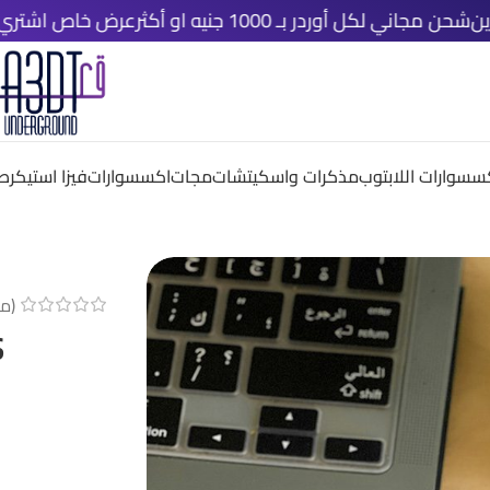
ل أوردر بـ 1000 جنيه او أكثر
عرض خاص اشتري اي ٤ قطع دلوقتي و خد الخامسة مجانًا
سسوارات اللابتوب
مذكرات واسكيتشات
مجات
اكسسوارات
فيزا استيكر
صم
(م
s