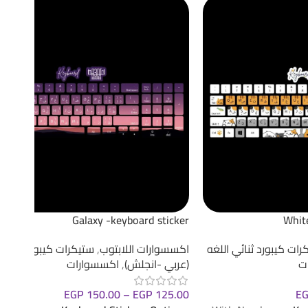
Galaxy -keyboard sticker
White
رات كيبورد ثنائي اللغه
اكسسوارات اللابتوب
,
ستيكرات كيبورد ثنائي 
ت
(عربي -انجلش)
,
اكسسوارات
EGP
150.00
–
EGP
125.00
E