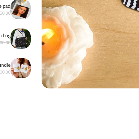
e pad
50.00
h bag
00.00
Matchy bundle 
00.00