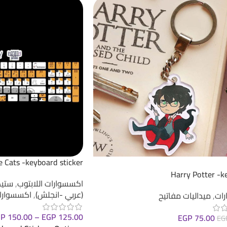
 Cats -keyboard sticker
Harry Potter -k
اكسسوارات اللابتوب
,
ستيك
(عربي -انجلش)
,
اكسسوارا
ات
,
ميداليات مفاتيح
GP
150.00
–
EGP
125.00
EGP
75.00
EG