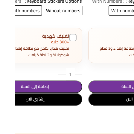
: With Numbers
Keyboard Stickers Options
: With Numbers
Key
With numbers
Wihout numbers
With numb
تغليف كهدية
+300 جنيه
تغليف هدايا كامل مع بطاقة إهداء و3 قطع
تغليف هدايا كامل مع بطاقة إهداء و3
ت.
شوكولاتة وشنطة كرافت.
 السلة
إضافة إلى السلة
الان
إشتري الان
تحديد أحد الخيارات