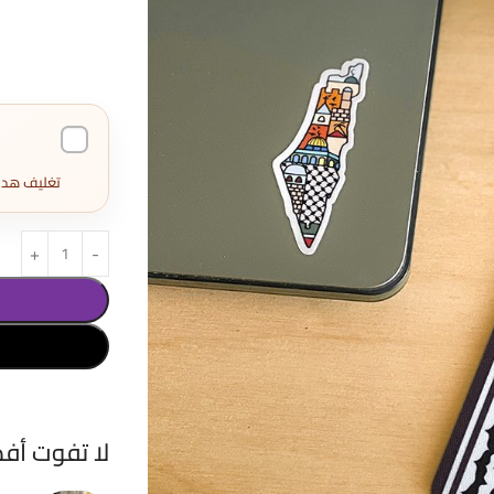
تغليف هدايا كامل 
لا تفوت أف