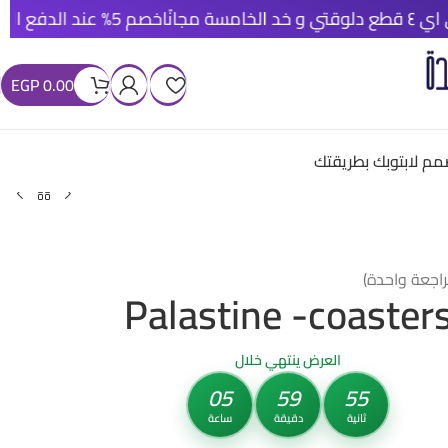
خصم 5% عند الدفع الأونلاين
شحن مجا
EGP
0.00
م لابتوبك بطريقتك
راجعة واحدة)
Palastine -coaster
العرض ينتهي خلال
05
59
53
ثانية
دقيقة
ساعة