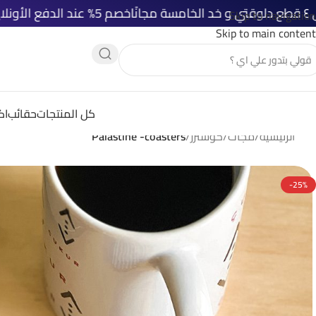
خصم 5% عند الدفع الأونلاين
شحن مجاني لك
Skip to navigation
Skip to main content
كل المنتجات
حقائب
اك
الرئيسية
/
مجات
/
كوسترز
/
Palastine -coasters
-25%