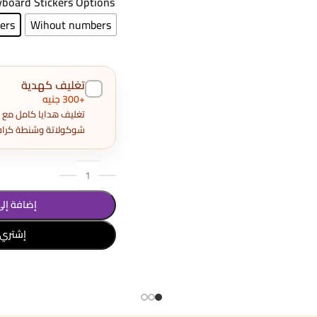
board Stickers Options
لى السلة
ers
Wihout numbers
تغليف كهدية
+300 جنيه
شوكولاتة وشنطة كراف
إضافة إلى
إشتري 
تحديد أحد الخيارات