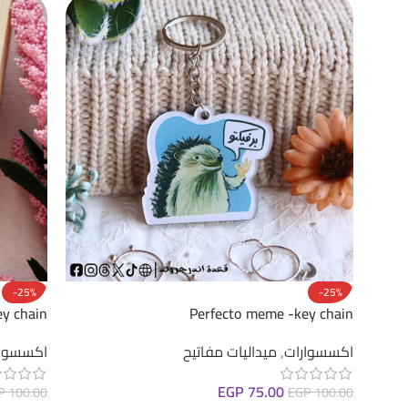
-25%
-25%
ey chain
Perfecto meme -key chain
اكسسوارات
,
ميداليات مفاتيح
اكسسوار
EGP
75.00
P
100.00
EGP
100.00