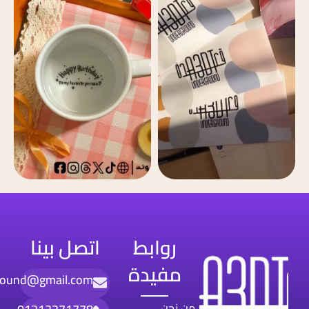
روابط
اتصل بينا
مفيدة
round@gmail.com
من نحن