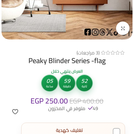
Click to enlarge
(
3
مراجعات)
Peaky Blinder Series -flag
العرض ينتهي خلال
05
59
51
ثانية
دقيقة
ساعة
EGP
250.00
EGP
400.00
49 متوفر في المخزون
تغليف كهدية