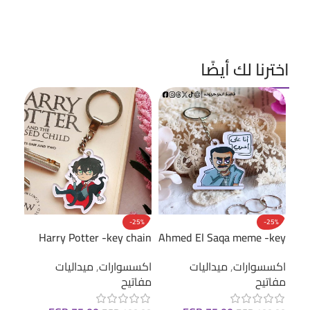
اخترنا لك أيضًا
cker
-25%
-25%
Harry Potter -key chain
Ahmed El Saqa meme -key
اكسس
chain
اكسسوارات
,
ميداليات
ستيك
اكسسوارات
,
ميداليات
مفاتيح
(عرب
مفاتيح