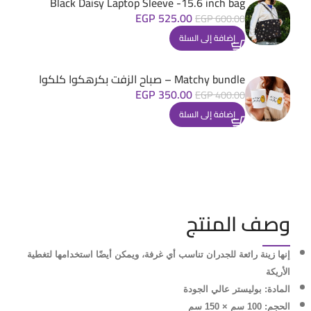
Black Daisy Laptop Sleeve -15.6 inch bag
EGP
525.00
EGP
600.00
إضافة إلى السلة
Matchy bundle – صباح الزفت بكرهكوا كلكوا
EGP
350.00
EGP
400.00
إضافة إلى السلة
وصف المنتج
إنها زينة رائعة للجدران تناسب أي غرفة، ويمكن أيضًا استخدامها لتغطية
الأريكة
المادة: بوليستر عالي الجودة
الحجم: 100 سم × 150 سم