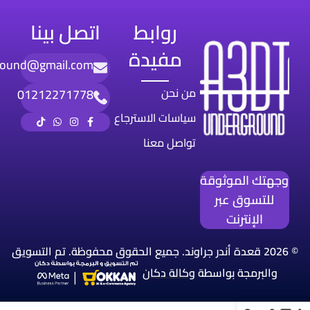
روابط
اتصل بينا
مفيدة
round@gmail.com
من نحن
01212271778
سياسات الاسترجاع
تواصل معنا
وجهتك الموثوقة
للتسوق عبر
الإنترنت
© 2026 قعدة أندر جراوند. جميع الحقوق محفوظة. تم التسويق
والبرمجة بواسطة
وكالة
دكان