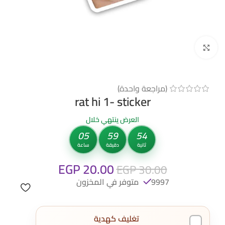
Click to enlarge
(مراجعة واحدة)
rat hi 1- sticker
العرض ينتهي خلال
05
59
53
ثانية
دقيقة
ساعة
EGP
20.00
EGP
30.00
9997 متوفر في المخزون
تغليف كهدية