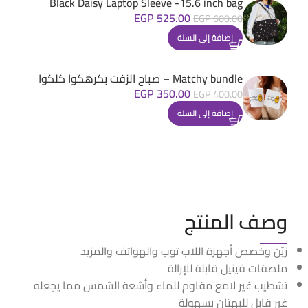
Black Daisy Laptop Sleeve -15.6 inch bag
EGP
525.00
EGP
600.00
إضافة إلى السلة
Matchy bundle – صباح الزفت بكرهكوا كلكوا
EGP
350.00
EGP
400.00
إضافة إلى السلة
وصف المنتج
زيّن وخصص أجهزة اللاب توب والهواتف والمزيد
ملصقات فينيل قابلة للإزالة
تشطيب غير لامع مقاوم للماء وأشعة الشمس مما يجعله
غير قابل للبهتان بسهولة