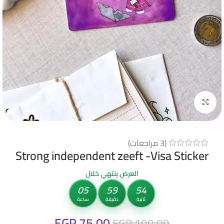
Click to enlarge
(
3
مراجعات)
Strong independent zeeft -Visa Sticker
العرض ينتهي خلال
05
59
53
ثانية
دقيقة
ساعة
EGP
75.00
EGP
100.00