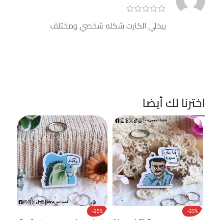
بيخلي الكارت شكله شخصي ومختلف
اخترنا لك أيضًا
cker
-25%
-25%