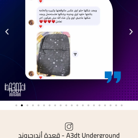
A3dt Underground - قعدة أندرجروند