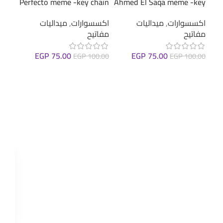
Perfecto meme -key chain
Ahmed El Saqa meme -key
اكسس
chain
اكسسوارات
,
ميداليات
ستيك
اكسسوارات
,
ميداليات
مفاتيح
(عرب
مفاتيح
.00
EGP
75.00
EGP
75.00
EGP
100.00
EGP
100.00
ions
إضافة إلى السلة
إضافة إلى السلة
: With Numbers
ers
ers