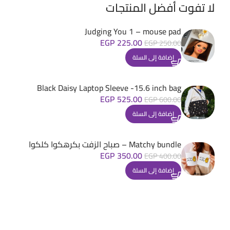
لا تفوت أفضل المنتجات
Judging You 1 – mouse pad
EGP
225.00
EGP
250.00
إضافة إلى السلة
Black Daisy Laptop Sleeve -15.6 inch bag
EGP
525.00
EGP
600.00
إضافة إلى السلة
Matchy bundle – صباح الزفت بكرهكوا كلكوا
EGP
350.00
EGP
400.00
إضافة إلى السلة