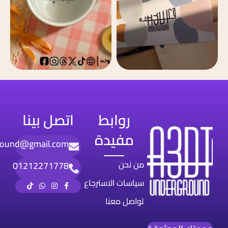
روابط
اتصل بينا
مفيدة
round@gmail.com
من نحن
01212271778
سياسات الاسترجاع
تواصل معنا