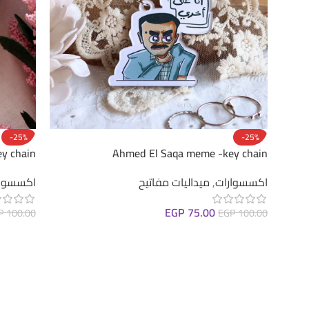
-25%
-25%
ey chain
Ahmed El Saqa meme -key chain
اكسسوارات
,
ميداليات مفاتيح
اكسسوار
EGP
75.00
P
100.00
EGP
100.00
إضافة إلى السلة
إضافة إ