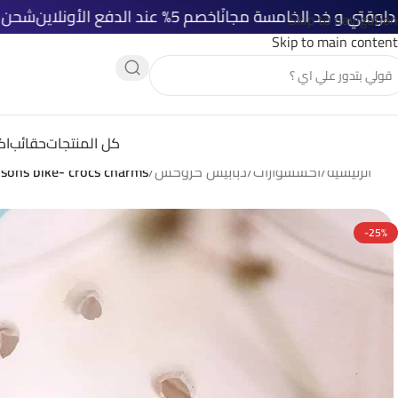
خصم 5% عند الدفع الأونلاين
شحن مجاني لكل أوردر بـ 
Skip to navigation
Skip to main content
كل المنتجات
حقائب
اك
الرئيسية
/
اكسسوارات
/
دبابيس كروكس
/
sons bike- crocs charms
-25%