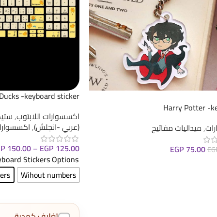
Ducks -keyboard sticker
Harry Potter -k
اكسسوارات اللابتوب
,
ستيك
(عربي -انجلش)
,
اكسسوارا
ات
,
ميداليات مفاتيح
GP
150.00
–
EGP
125.00
EGP
75.00
EG
board Stickers Options
لى السلة
ers
Wihout numbers
تغليف كهدية