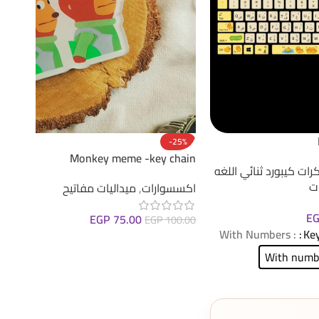
-25%
Monkey meme -key chain
رات كيبورد ثنائي اللغه
ت
اكسسوارات
,
ميداليات مفاتيح
E
EGP
75.00
EGP
100.00
: With Numbers
Key
إضافة إلى السلة
With numb