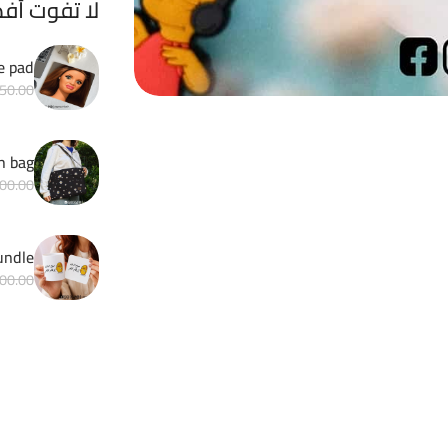
لا تفوت أف
e pad
50.00
h bag
00.00
Matchy bundle 
00.00