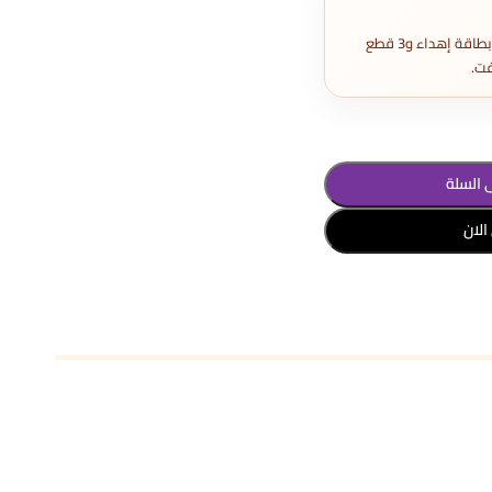
تغليف هدايا كامل مع بطاقة إهداء و3 قطع
ت.
 السلة
الان