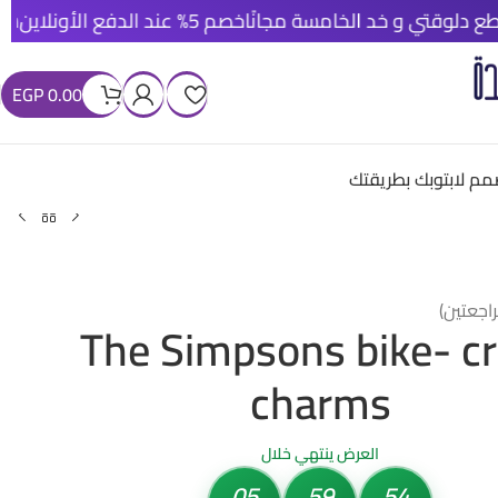
خصم 5% عند الدفع الأونلاين
شحن مجاني لكل أور
EGP
0.00
م لابتوبك بطريقتك
اجعتين)
The Simpsons bike- c
charms
العرض ينتهي خلال
05
59
52