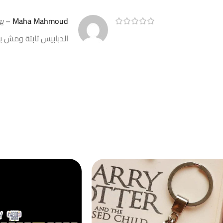
Maha Mahmoud
–
يول
الدبابيس ثابتة ومش ب