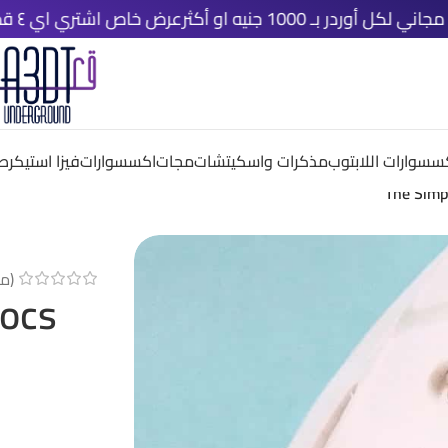
1000 جنيه او أكثر
عرض خاص اشتري اي ٤ قطع دلوقتي و خد الخامسة مجانًا
سسوارات اللابتوب
مذكرات واسكيتشات
مجات
اكسسوارات
فيزا استيكر
صم
The Simp
(مر
rocs