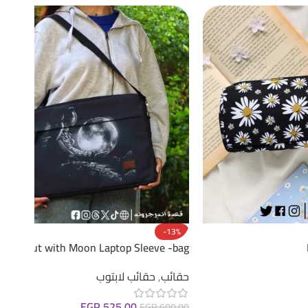
-13%
stronaut with Moon Laptop Sleeve -bag
حقائب
,
حقائب لابتوب
EGP
525.00
EGP
600.00