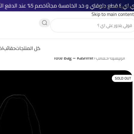
خصم 5% عند الدفع الأونلاين
شحن
Skip to navigation
Skip to main content
كل المنتجات
حقائب
اك
الرئيسية
/
حقائب
/
Tote Bag – Kashmir
SOLD OUT