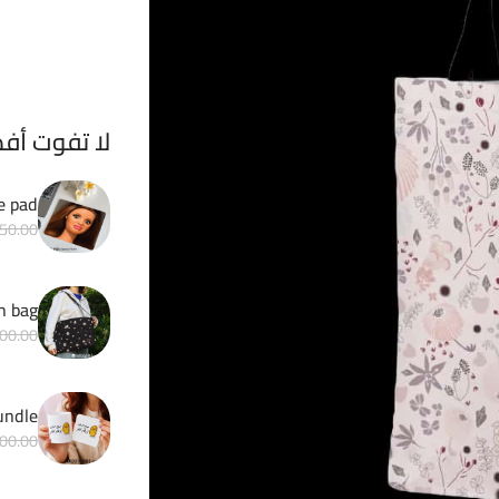
لا تفوت أف
e pad
50.00
h bag
00.00
Matchy bundle 
00.00