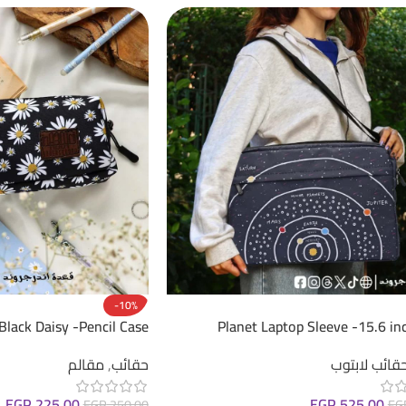
-10%
Black Daisy -Pencil Case
Planet Laptop Sleeve -15.6 in
قائب لابتوب
حقائب
,
مقالم
EGP
225.00
EGP
525.00
EGP
250.00
EG