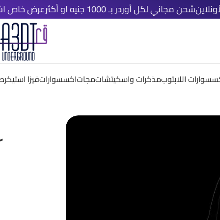
 مجاني لكل أوردر بـ 1000 جنيه او أكثر
عرض خاص اشتري اي ٤ قطع دلوقتي و خد الخامسة مجانًا
سسوارات اللابتوب
مذكرات واسكيتشات
مجات
اكسسوارات
فيزا استيكر
صم
r