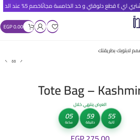
خصم 5% عند الدفع الأونلاين
EGP
0.00
م لابتوبك بطريقتك
Tote Bag – Kashmi
العرض ينتهي خلال
05
59
54
ثانية
دقيقة
ساعة
EGP
275.00