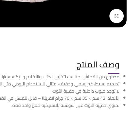
Click to enlarge
وصف المنتج
مصنوع من القماش، مناسب لتخزين الكتب والأقلام والإكسسوارات
تصميم بسيط، غير رسمي وخفيف، مثالي للاستخدام اليومي مثل ا
لا توجد جيوب داخلية في حقيبة التوت
الأبعاد: 42 سم × 35 سم × 70 جرام (تقريبًا) – قابل للغسل في الغسالة بالماء البارد
تحتوي حقيبة التوت على سوسته بلاستيكية معزز واحد فقط.