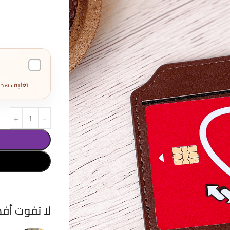
تغليف هدايا كامل 
لا تفوت أف