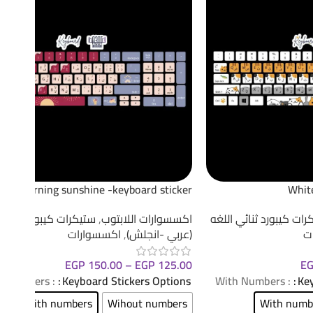
Morning sunshine -keyboard sticker
White
رات كيبورد ثنائي اللغه
اكسسوارات اللابتوب
,
ستيكرات كيبورد ثنائي 
ت
(عربي -انجلش)
,
اكسسوارات
EGP
150.00
–
EGP
125.00
E
: With Numbers
Keyboard Stickers Options
: With Numbers
Key
With numbers
Wihout numbers
With numb