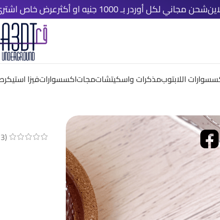
لكل أوردر بـ 1000 جنيه او أكثر
عرض خاص اشتري اي ٤ قطع دلوقتي و خد الخامسة مجانًا
سسوارات اللابتوب
مذكرات واسكيتشات
مجات
اكسسوارات
فيزا استيكر
صم
(
3
م