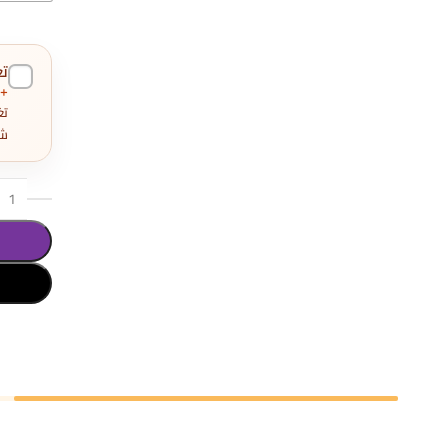
ت
+300 جنيه
شو
تحديد أح