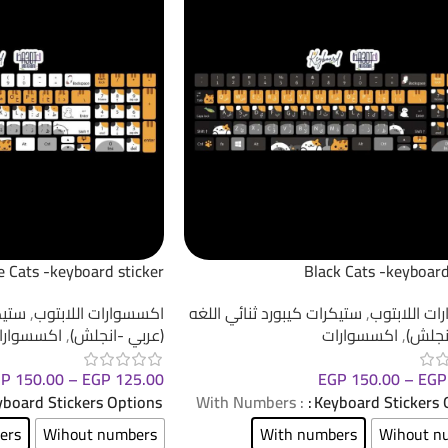
 Cats -keyboard sticker
Black Cats -keyboard
ت اللابتوب
,
ستيكرات كيبورد ثنائي اللغه
اكسسوارات اللابتوب
,
ستيك
نجلش)
,
اكسسوارات
(عربي -انجلش)
,
اكسسوارا
GP
150.00
–
EGP
125.00
EGP
150.00
–
EGP
board Stickers Options
: With Numbers
Keyboard Stickers 
ers
Wihout numbers
With numbers
Wihout n