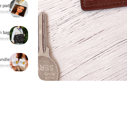
e pad
50.00
h bag
00.00
Matchy bundle 
00.00