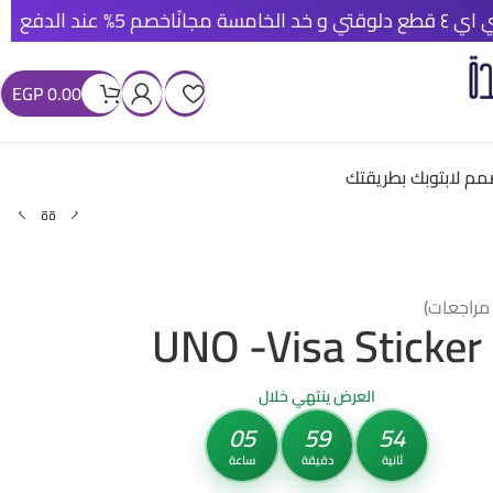
خصم 5% عند الدفع الأونلاين
شحن م
EGP
0.00
م لابتوبك بطريقتك
راجعات)
UNO -Visa Sticker
العرض ينتهي خلال
05
59
53
ثانية
دقيقة
ساعة