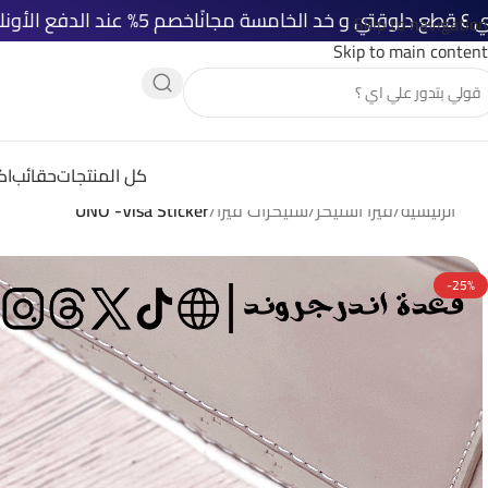
خصم 5% عند الدفع الأونلاين
شحن مجاني 
Skip to navigation
Skip to main content
كل المنتجات
حقائب
اك
الرئيسية
/
فيزا استيكر
/
ستيكرات فيزا
/
UNO -Visa Sticker
-25%