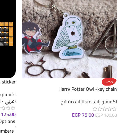
 sticker
-25%
Harry Potter Owl -key chain
اكسسوارا
(عربي -ا
اكسسوارات
,
ميداليات مفاتيح
125.00
EGP
75.00
EGP
100.00
Options
إضافة إلى السلة
umbers