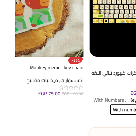
-25%
Monkey meme -key chain
رات كيبورد ثنائي اللغه
ت
اكسسوارات
,
ميداليات مفاتيح
E
EGP
75.00
EGP
100.00
: With Numbers
Key
إضافة إلى السلة
With numb