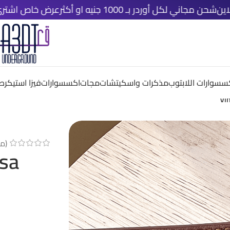
لكل أوردر بـ 1000 جنيه او أكثر
عرض خاص اشتري اي ٤ قطع دلوقتي و خد الخامسة مجانًا
سسوارات اللابتوب
مذكرات واسكيتشات
مجات
اكسسوارات
فيزا استيكر
صم
Vi
(م
isa