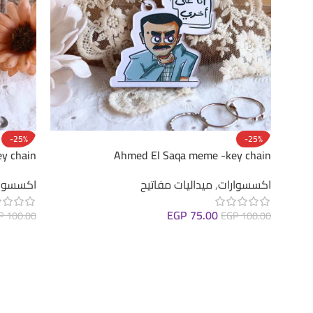
-25%
-25%
y chain
Ahmed El Saqa meme -key chain
اكسسوارات
,
ميداليات مفاتيح
اكسسوار
EGP
75.00
P
100.00
EGP
100.00
إضافة إلى السلة
إضافة إ