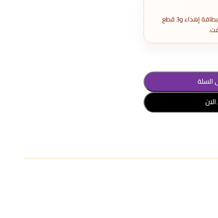
تغليف هدايا كامل مع بطاقة إهداء و3 قطع
ت.
 السلة
الان