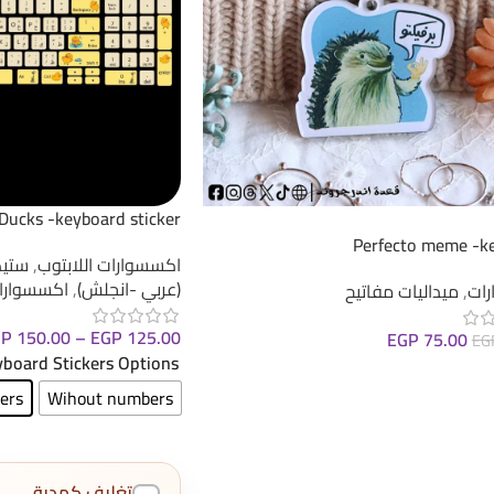
Ducks -keyboard sticker
Perfecto meme -ke
اكسسوارات اللابتوب
,
ستيك
(عربي -انجلش)
,
اكسسوارا
ات
,
ميداليات مفاتيح
GP
150.00
–
EGP
125.00
EGP
75.00
EG
board Stickers Options
لى السلة
ers
Wihout numbers
تغليف كهدية