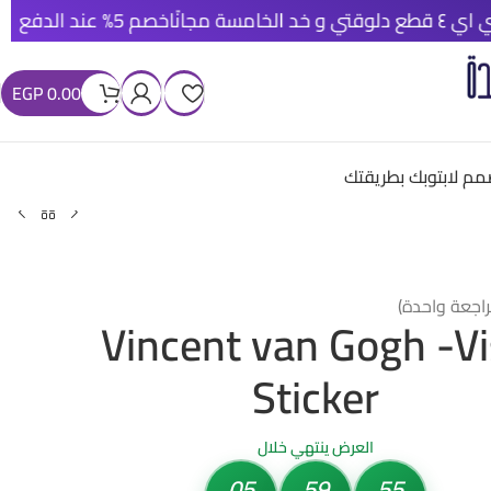
خصم 5% عند الدفع الأونلاين
شحن م
EGP
0.00
م لابتوبك بطريقتك
راجعة واحدة)
Vincent van Gogh -V
Sticker
العرض ينتهي خلال
05
59
53