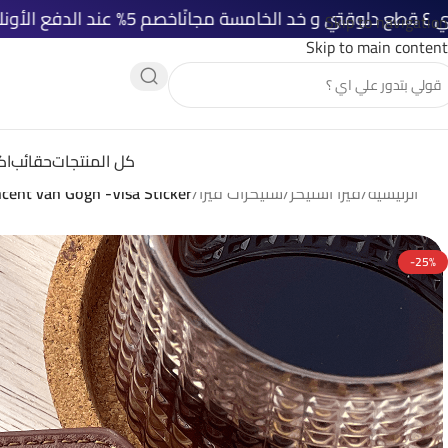
خصم 5% عند الدفع الأونلاين
شحن مجاني 
Skip to navigation
Skip to main content
كل المنتجات
حقائب
اك
الرئيسية
/
فيزا استيكر
/
ستيكرات فيزا
/
ncent van Gogh -Visa Sticker
-25%