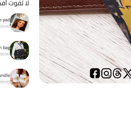
لا تفوت أف
e pad
50.00
h bag
00.00
Matchy bundle 
00.00