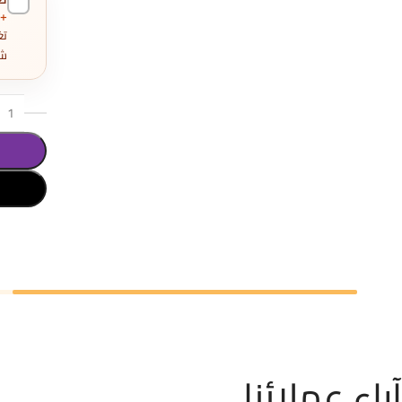
+300 جنيه
شو
تحديد أح
آراء عملائنا