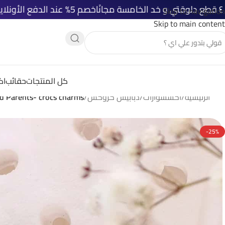
خصم 5% عند الدفع الأونلاين
شحن مجاني لك
Skip to navigation
Skip to main content
كل المنتجات
حقائب
اك
الرئيسية
/
اكسسوارات
/
دبابيس كروكس
/
d Parents- crocs charms
-25%