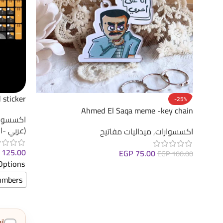
 sticker
-25%
Ahmed El Saqa meme -key chain
اكسسوارا
(عربي -ا
اكسسوارات
,
ميداليات مفاتيح
125.00
EGP
75.00
EGP
100.00
Options
إضافة إلى السلة
umbers
ت