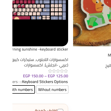
Morning sunshine -keyboard sticker
M
اكسسوارات اللابتوب
,
ستيكرات كيبورد ثنائي 
(عربي -انجلش)
,
اكسسوارات
تيح
EGP
150.00
–
EGP
125.00
: With Numbers
Keyboard Stickers Options
With numbers
Wihout numbers
تغليف كهدية