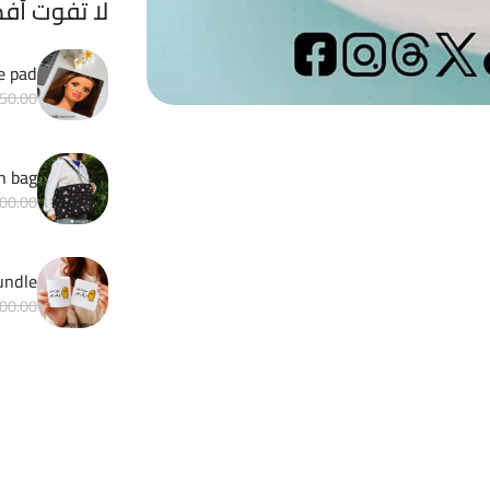
لا تفوت أف
e pad
50.00
h bag
00.00
Matchy bundle 
00.00