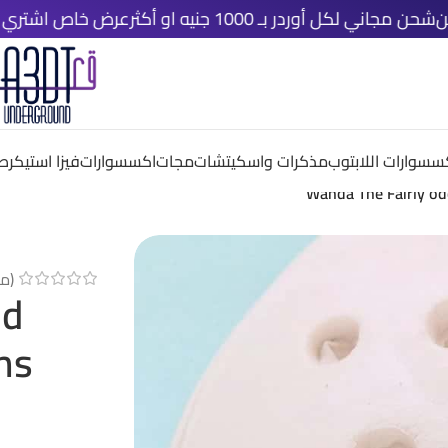
ل أوردر بـ 1000 جنيه او أكثر
عرض خاص اشتري اي ٤ قطع دلوقتي و خد الخامسة مجانًا
سسوارات اللابتوب
مذكرات واسكيتشات
مجات
اكسسوارات
فيزا استيكر
صم
Wanda The Fairly od
(مر
dd
ms