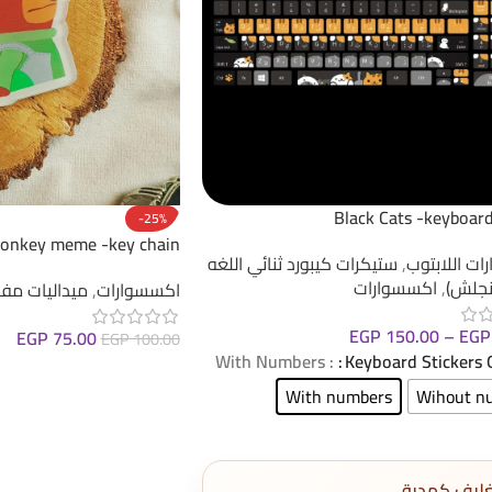
Black Cats -keyboard
-25%
onkey meme -key chain
ت اللابتوب
,
ستيكرات كيبورد ثنائي اللغه
نجلش)
,
اكسسوارات
اكسسوارات
,
ميداليات مفا
EGP
150.00
–
EGP
EGP
75.00
EGP
100.00
: With Numbers
Keyboard Stickers 
إضافة إلى السلة
With numbers
Wihout n
غليف كهدية