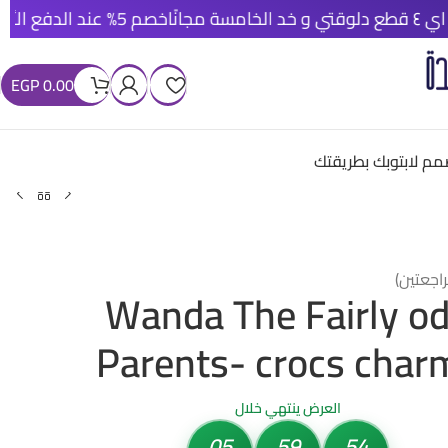
خصم 5% عند الدفع الأونلاين
شحن مجا
EGP
0.00
م لابتوبك بطريقتك
اجعتين)
Wanda The Fairly o
Parents- crocs char
العرض ينتهي خلال
05
59
53