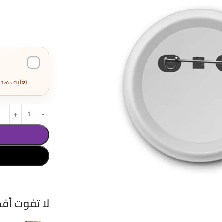
تغليف هدايا كامل 
لا تفوت أف