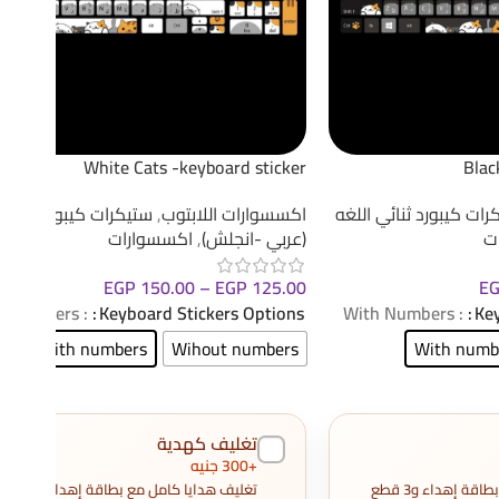
White Cats -keyboard sticker
Blac
رات كيبورد ثنائي اللغه
اكسسوارات اللابتوب
,
ستيكرات كيبورد ثنائي 
ت
(عربي -انجلش)
,
اكسسوارات
EGP
150.00
–
EGP
125.00
E
: With Numbers
Keyboard Stickers Options
: With Numbers
Key
With numbers
Wihout numbers
With numb
تغليف كهدية
+300 جنيه
تغليف هدايا كامل مع بطاقة إهداء و3 قطع
تغليف هدايا كامل مع بطاقة إهداء و3