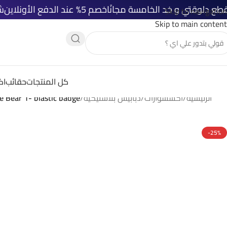
خصم 5% عند الدفع الأونلاين
شحن مجاني لكل 
Skip to navigation
Skip to main content
كل المنتجات
حقائب
اك
الرئيسية
/
اكسسوارات
/
دبابيس بلاستيكية
/
 Bear 1- blastic badge
-25%