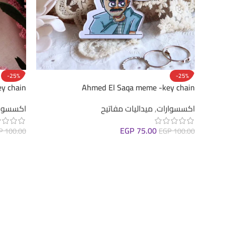
-25%
-25%
ey chain
Ahmed El Saqa meme -key chain
اكسسوارات
,
ميداليات مفاتيح
اكسسوار
EGP
75.00
P
100.00
EGP
100.00
إضافة إلى السلة
إضافة إ