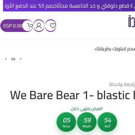
خصم 5% عند الدفع الأونلاين
شحن مجاني
EGP
0.00
م لابتوبك بطريقتك
راجعة واحدة)
We Bare Bear 1- blastic
العرض ينتهي خلال
05
59
52
ثانية
دقيقة
ساعة