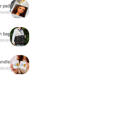
e pad
50.00
h bag
00.00
Matchy bundle 
00.00