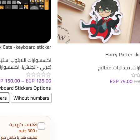
k Cats -keyboard sticker
Harry Potter -k
اكسسوارات اللابتوب
,
ستيك
(عربي -انجلش)
,
اكسسوارا
ات
,
ميداليات مفاتيح
GP
150.00
–
EGP
125.00
EGP
75.00
EG
board Stickers Options
لى السلة
ers
Wihout numbers
تغليف كهدية
+300 جنيه