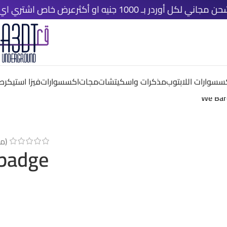
أوردر بـ 1000 جنيه او أكثر
عرض خاص اشتري اي ٤ قطع دلوقتي و خد الخامسة مجانًا
سسوارات اللابتوب
مذكرات واسكيتشات
مجات
اكسسوارات
فيزا استيكر
صم
We Bare
(م
 badge