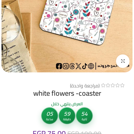
Click to enlarge
(مراجعة واحدة)
white flowers -coaster
العرض ينتهي خلال
05
59
53
ثانية
دقيقة
ساعة
EGP
75.00
EGP
100.00