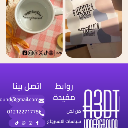
روابط
اتصل بينا
مفيدة
round@gmail.com
من نحن
01212271778
سياسات الاسترجاع