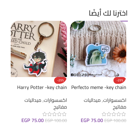
اخترنا لك أيضًا
oard
-25%
-25%
cker
Harry Potter -key chain
Perfecto meme -key chain
اكسس
اكسسوارات
,
ميداليات
اكسسوارات
,
ميداليات
ستيك
مفاتيح
مفاتيح
(عرب
EGP
75.00
EGP
75.00
.00
EGP
100.00
EGP
100.00
ions
إضافة إلى السلة
إضافة إلى السلة
: With Numbers