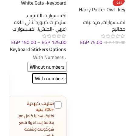
oard
White Cats -keyboard
-25%
cker
sticker
Harry Potter Owl -key
اكسسوارات اللابتوب
,
اكس
chain
اكسسوارات
,
ميداليات
ستيكرات كيبورد ثنائي اللغه
.00
مفاتيح
(عربي -انجلش)
,
اكسسوارات
ions
EGP
150.00
–
EGP
125.00
EGP
75.00
EGP
100.00
ers
Keyboard Stickers Options
إضافة إلى السلة
: With Numbers
ers
Wihout numbers
With numbers
تغليف كهدية
+300 جنيه
تغليف هدايا كامل مع
بطاقة إهداء و3 قطع
شوكولاتة وشنطة
كرافت.