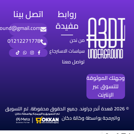
روابط
اتصل بينا
مفيدة
round@gmail.com
من نحن
01212271778
سياسات الاسترجاع
تواصل معنا
وجهتك الموثوقة
للتسوق عبر
الإنترنت
© 2026 قعدة أندر جراوند. جميع الحقوق محفوظة. تم التسويق
والبرمجة بواسطة
وكالة
دكان