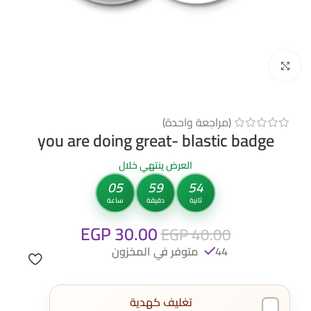
Click to enlarge
(مراجعة واحدة)
you are doing great- blastic badge
العرض ينتهي خلال
05
59
53
ثانية
دقيقة
ساعة
EGP
30.00
EGP
40.00
44 متوفر في المخزون
تغليف كهدية