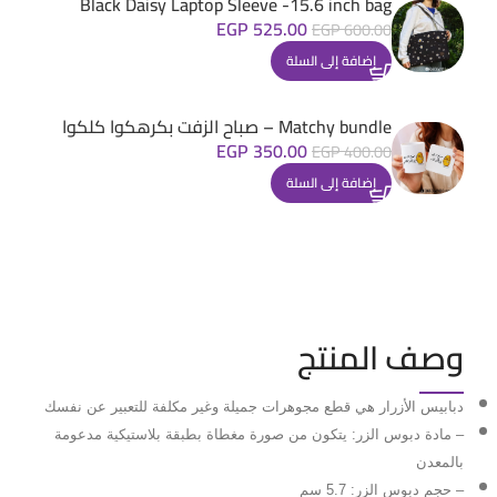
Black Daisy Laptop Sleeve -15.6 inch bag
EGP
525.00
EGP
600.00
إضافة إلى السلة
Matchy bundle – صباح الزفت بكرهكوا كلكوا
EGP
350.00
EGP
400.00
إضافة إلى السلة
وصف المنتج
دبابيس الأزرار هي قطع مجوهرات جميلة وغير مكلفة للتعبير عن نفسك
– مادة دبوس الزر: يتكون من صورة مغطاة بطبقة بلاستيكية مدعومة
بالمعدن
– حجم دبوس الزر: 5.7 سم