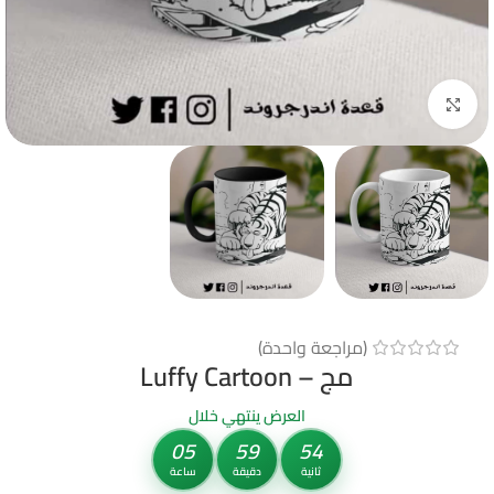
Click to enlarge
(مراجعة واحدة)
مج – Luffy Cartoon
العرض ينتهي خلال
05
59
54
ثانية
دقيقة
ساعة