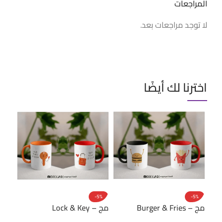
المراجعات
لا توجد مراجعات بعد.
اخترنا لك أيضًا
-5%
-5%
-5%
مج – Burger & Fries
مج – Lock & Key
مج – ado