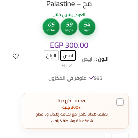
مج – Palastine
العرض ينتهي خلال
05
59
53
ثانية
دقيقة
ساعة
EGP
300.00
ابيض
الوان
اللون
: ابيض
إزالة
995 متوفر في المخزون
تغليف كهدية
+300 جنيه
تغليف هدايا كامل مع بطاقة إهداء و3 قطع
شوكولاتة وشنطة كرافت.