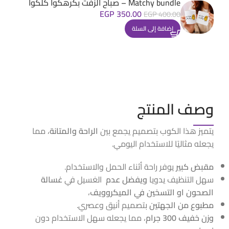
Matchy bundle – صباح الزفت بكرهكوا كلكوا
EGP
350.00
EGP
400.00
إضافة إلى السلة
وصف المنتج
يتميز هذا الكوب بتصميم يجمع بين
الراحة والمتانة
، مما
يجعله مثاليًا للاستخدام اليومي.
مقبض كبير
يوفر راحة أثناء الحمل والاستخدام.
سهل التنظيف يدويا
ويفضل عدم
الغسيل في
غسالة
الصحون او التسخين في الميكروويف
،
مطبوع من الجهتين
بتصميم أنيق وعصري.
وزن خفيف 300 جرام
، مما يجعله سهل الاستخدام دون