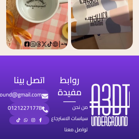
روابط
اتصل بينا
مفيدة
round@gmail.com
من نحن
01212271778
سياسات الاسترجاع
تواصل معنا