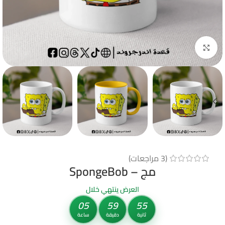
Click to enlarge
(
3
مراجعات)
مج – SpongeBob
العرض ينتهي خلال
05
59
55
ثانية
دقيقة
ساعة