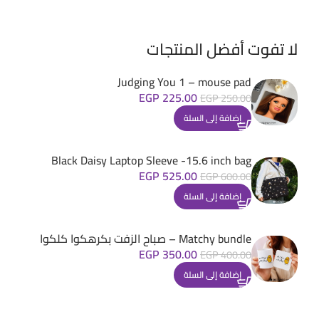
لا تفوت أفضل المنتجات
Judging You 1 – mouse pad
EGP
225.00
EGP
250.00
إضافة إلى السلة
Black Daisy Laptop Sleeve -15.6 inch bag
EGP
525.00
EGP
600.00
إضافة إلى السلة
Matchy bundle – صباح الزفت بكرهكوا كلكوا
EGP
350.00
EGP
400.00
إضافة إلى السلة