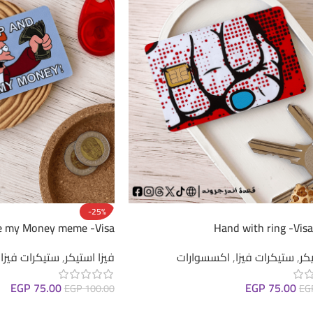
-25%
e my Money meme -Visa
Hand with ring -Visa
Sticker
كر
,
ستيكرات فيزا
,
اكسسوارات
فيزا استيكر
,
ستيكرات فيزا
,
EGP
75.00
EGP
75.00
EG
EGP
100.00
لى السلة
إضافة إلى السلة