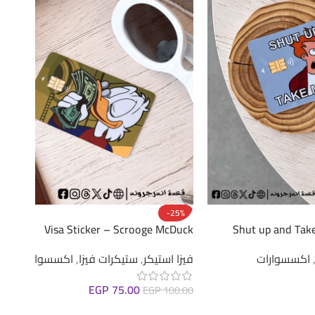
-25%
Visa Sticker – Scrooge McDuck
Shut up and Tak
فيزا استيكر
,
ستيكرات فيزا
,
اكسسوارات
اكسسوارات
EGP
75.00
EGP
100.00
إضافة إلى السلة