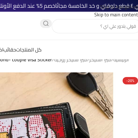
خصم 5% عند الدفع الأونلاين
شحن مجاني ل
Skip to navigation
Skip to main content
كل المنتجات
حقائب
اك
الرئيسية
/
فيزا استيكر
/
فيزا ستيكر زوجية
/
ond- couple Visa Sticker
-20%