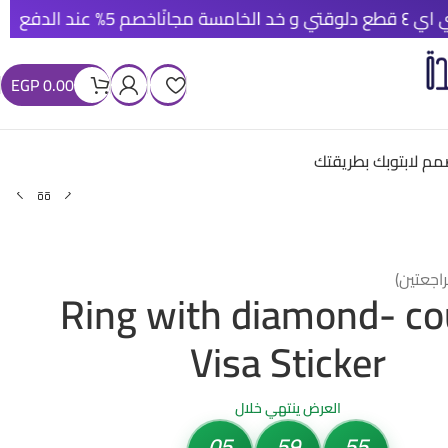
خصم 5% عند الدفع الأونلاين
شحن مج
EGP
0.00
م لابتوبك بطريقتك
اجعتين)
Ring with diamond- co
Visa Sticker
العرض ينتهي خلال
05
59
53