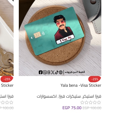
-25%
-25%
 Sticker
Yala bena -Visa Sticker
فيزا استيكر
,
ستيكرات فيزا
,
اكسسوارات
فيزا استي
EGP
75.00
P
100.00
EGP
100.00
إضافة إلى السلة
إضافة إ