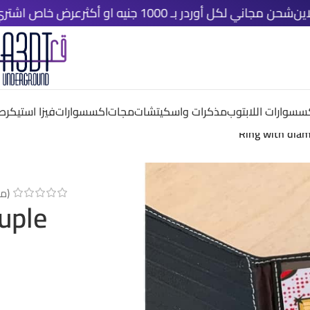
كل أوردر بـ 1000 جنيه او أكثر
عرض خاص اشتري اي ٤ قطع دلوقتي و خد الخامسة مجانًا
سسوارات اللابتوب
مذكرات واسكيتشات
مجات
اكسسوارات
فيزا استيكر
صم
Ring with diam
(مر
uple