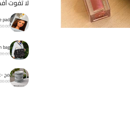
لا تفوت أف
e pad
50.00
h bag
00.00
مج -fuck this shit
00.00